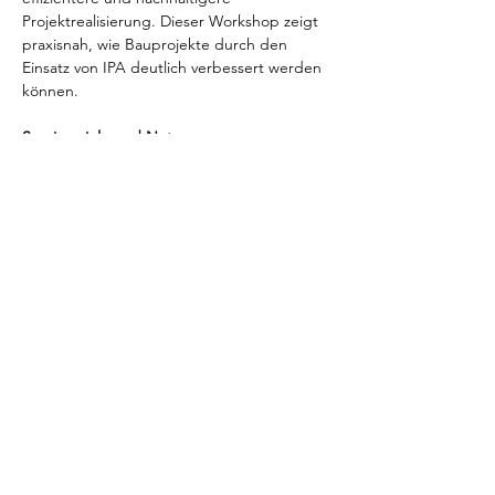
Projektrealisierung. Dieser Workshop zeigt 
praxisnah, wie Bauprojekte durch den 
Einsatz von IPA deutlich verbessert werden 
können.
Seminarziele und Nutzen
Verständnis von Integrated Project 
Delivery (IPA) als kooperatives 
Abwicklungsmodell im Schweizer 
Kontext
Fähigkeit, IPA-taugliche Projekte zu 
erkennen und einzuordnen
Weiterlesen >
Swiss Lean Construction Institute
c/o Prager Dreifuss AG
Mühlebachstrasse 6
8008 Zürich