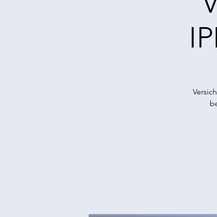
V
IP
Versic
be