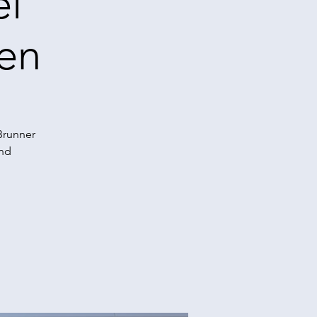
ei
gen
Brunner
und