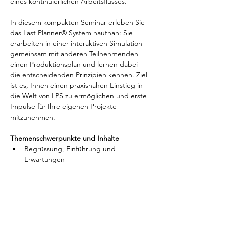
eines kontinuierlichen Arbeitsflusses.
In diesem kompakten Seminar erleben Sie 
das Last Planner® System hautnah: Sie 
erarbeiten in einer interaktiven Simulation 
gemeinsam mit anderen Teilnehmenden 
einen Produktionsplan und lernen dabei 
die entscheidenden Prinzipien kennen. Ziel 
ist es, Ihnen einen praxisnahen Einstieg in 
die Welt von LPS zu ermöglichen und erste 
Impulse für Ihre eigenen Projekte 
mitzunehmen.
Themenschwerpunkte und Inhalte
Begrüssung, Einführung und 
Erwartungen
Grundlagen des Lean Construction
Einführung in das Last Planner® System
Weiterlesen >