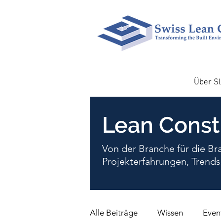
Über S
Lean Constr
Von der Branche für die Br
Projekterfahrungen, Trends
Alle Beiträge
Wissen
Even